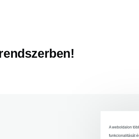
 rendszerben!
A weboldalon többf
funkcionalitását é