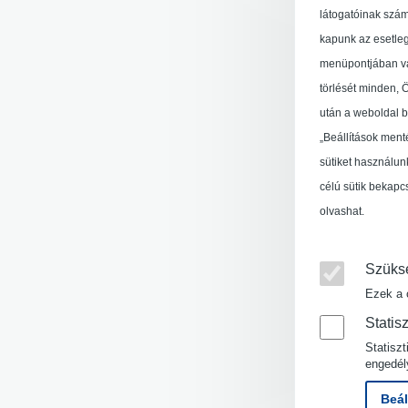
látogatóinak szám
kapunk az esetleg
menüpontjában van
törlését minden, Ö
után a weboldal b
„Beállítások ment
sütiket használun
célú sütik bekapc
olvashat.
Szüksé
Ezek a 
Statisz
Statisz
engedél
Beál