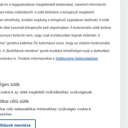
át és a leggyakrabban megtekintett tartalmakat, valamint információt
es hibás működésről. A sütik törlésére a böngésző megfelelő
 lehetőség, további segítség a böngésző súgójában található. A sütik
n által használt böngészőn kell végrehajtani. A funkcionális sütik törlése
izonyos funkciói nem, vagy csak korlátozottan fognak működni. A
ése” gombra kattintva Ön tudomásul veszi, hogy az oldalon funkcionális
k. A „Beállítások mentése” gomb továbbá lehetőséget nyújt a statisztikai
solására is. További információkat a
Sütikezelési tájékoztatóban
ges sütik
cookie-k az oldal megfelelő működéséhez szükségesek.
tikai célú sütik
tikai célú webanalitikai mérésekhez szükséges cookie-k
yezése.
lítások mentése